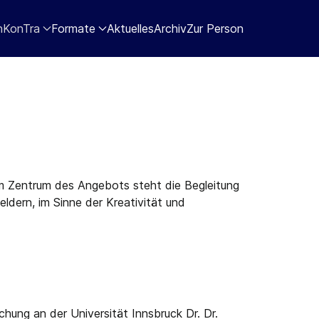
nKonTra
Formate
Aktuelles
Archiv
Zur Person
 Im Zentrum des Angebots steht die Begleitung
eldern, im Sinne der Kreativität und
hung an der Universität Innsbruck Dr. Dr.